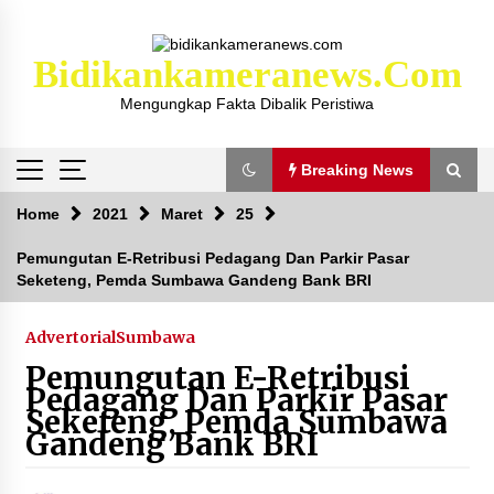
Skip
to
content
Bidikankameranews.com
Mengungkap Fakta Dibalik Peristiwa
Breaking News
Breaking News
Home
2021
Maret
25
Pemungutan E-Retribusi Pedagang Dan Parkir Pasar
Seketeng, Pemda Sumbawa Gandeng Bank BRI
Kejaksaan KSB Mulai Lidik Mafia Tanah Desa
Sekongkang Bawah
2 tahun ago
Advertorial
Sumbawa
Pemungutan E-Retribusi
Laporan Dugaan Pencabulan di Desa Sepayung
Pedagang Dan Parkir Pasar
Kec. Plampang, Polres Sumbawa Pastikan
Seketeng, Pemda Sumbawa
Proses Penyelidikan Berjalan Maksimal
Gandeng Bank BRI
4 minggu ago
Anggota Satlantas Polres Sumbawa, Briptu