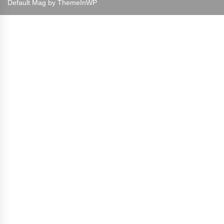
Default Mag by
ThemeInWP