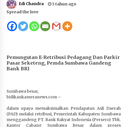
Edi Chandra
5 tahun ago
Juanda, Edukasi Masyarakat dalam Mengurus
Administrasi Kendaraan Berupa SIM
Spread the love
4 minggu ago
HUT ke-46 Dekranas di Makassar, di Hadapan
Ny. Selvi Gibran Ketua Dekranasda Sumbawa
Promosikan Tenun Kre Alang
4 minggu ago
Pemungutan E-Retribusi Pedagang Dan Parkir
Bupati H. Jarot : Demi Keberlanjutan Pelayanan,
Pasar Seketeng, Pemda Sumbawa Gandeng
Perumdam Batulanteh Akan Lakukan
Bank BRI
Penyesuaian Tarif Air Minum
4 minggu ago
Prestasi Nasional, Polwan Polres Sumbawa
Sumbawa besar,
Bripda Vanesa Aprilia Renyaan, Sabet Juara II
bidikankameranews.com –
Taekwondo Kapolri Cup ke-7
dalam upaya memaksimalkan Pendapatan Asli Daerah
4 minggu ago
(PAD) melalui retribusi, Pemerintah Kabupaten Sumbawa
menggandeng PT. Bank Rakyat Indonesia (Persero) Tbk.
Sekretaris Bapperida, Dwi Rahayu, ST,. MM,.
Kantor Cabang Sumbawa Besar dalam proses
Pimpin Rakor Aksi Konvergensi Percepatan