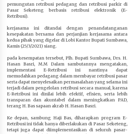
pemungutan retribusi pedagang dan retribusi parkir di
Penurunan Stunting di Sumbawa
Pasar Seketeng berbasis retribusi elektronik (E-
4 minggu ago
Retribusi).
Wabup Ansori Apresiasi Rekomendasi dan
kerjasama ini ditandai dengan penandatanganan
Pandangan Fraksi – Fraksi DPRD Sumbawa
kesepakatan bersama dan perjanjian kerjasama antara
4 minggu ago
kedua pihak yang digelar di Lobi Kantor Bupati Sumbawa,
Kamis (25/3/2021) siang.
Bupati Sumbawa Lepas 487 Atlet dari Berbagai
Cabor yang Akan Berjuang pada PORPROV XII
pada kesempatan tersebut, Plh. Bupati Sumbawa, Drs. H.
NTB 2026
Hasan Basri, M.M Dalam sambutannya mengatakan,
4 minggu ago
implementasi E-Retribusi ini nantinya dapat
memudahkan pedagang dalam membayar retribusi pasar
serta dapat menyelesaikan permasalahan yang selama ini
BAZNAS Kabupaten Sumbawa Salurkan Bantuan
terjadi dalam pengelolan retribusi secara manual, karena
Program 100 Mustahik Per Desa di Desa Teluk
E-Retribusi ini dinilai lebih efektif, efisien, serta lebih
Santong
transparan dan akuntabel dalam meningkatkan PAD,
4 minggu ago
terang H. Bas sapaan akrab H. Hasan Basri.
Dosen UTS Siap Kembangkan Inovasi Lewat
Ke depan, sambung Haji Bas, diharapkan program E-
Pelatihan PDPP 2026 Bali
Retribusi ini tidak hanya diberlakukan di Pasar Seketeng,
4 minggu ago
tetapi juga dapat diimplementasikan di seluruh pasar-