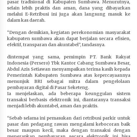
pasar tradisional di Kabupaten Sumbawa. Menurutnya,
Terapkan “Polantas Menyapa”, Satlantas Polres
selain lebih praktis dan aman, dana yang dibayarkan
Sumbawa Berupaya Wujudkan Pelayanan
melalui E-Retribusi ini juga akan langsung masuk ke
Kepolisian yang Profesional
dalam kas daerah.
4 minggu ago
“Dengan demikian, kegiatan perekonomian masyarakat
Capaian Program Pemerintah Kabupaten
kabupaten sumbawa akan dapat berjalan secara efisien,
Sumbawa Terus Dirasakan Masyarakat
efektif, transparan dan akuntabel”, tandasnya.
4 minggu ago
dintempat yang sama, pemimpin PT. Bank Rakyat
Indonesia (Persero) Tbk Kantor Cabang Sumbawa Besar,
Abdul Azis Setiawan menyampaikan terima kasih kepada
Pemerintah Kabupaten Sumbawa atas kepercayaannya
menunjuk BRI sebagai mitra dalam pengelolaan
pembayaran digital di Pasar Seketeng.
Ia menjelaskan, ada beberapa keunggulan sistem
transaksi berbasis elektronik ini, diantaranya transaksi
menjadi lebih akuntabel, aman dan praktis.
“Sebab selama ini pemasukan dari retribusi parkir untuk
pasar dan pedagang rawan mengalami kebocoran baik
besar maupun kecil, maka dengan transaksi dengan
menerapkan pembayaran secara elektronik ini bisa