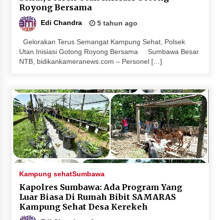
Royong Bersama
Terapkan “Polantas Menyapa”, Satlantas Polres
Sumbawa Berupaya Wujudkan Pelayanan
Edi Chandra
5 tahun ago
Kepolisian yang Profesional
4 minggu ago
Gelorakan Terus Semangat Kampung Sehat, Polsek
Utan Inisiasi Gotong Royong Bersama Sumbawa Besar
Capaian Program Pemerintah Kabupaten
NTB, bidikankameranews.com – Personel […]
Sumbawa Terus Dirasakan Masyarakat
4 minggu ago
Kampung sehat
Sumbawa
Kapolres Sumbawa: Ada Program Yang
Luar Biasa Di Rumah Bibit SAMARAS
Kampung Sehat Desa Kerekeh