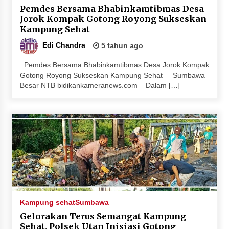
Pemdes Bersama Bhabinkamtibmas Desa
Penurunan Stunting di Sumbawa
Jorok Kompak Gotong Royong Sukseskan
4 minggu ago
Kampung Sehat
Wabup Ansori Apresiasi Rekomendasi dan
Edi Chandra
5 tahun ago
Pandangan Fraksi – Fraksi DPRD Sumbawa
4 minggu ago
Pemdes Bersama Bhabinkamtibmas Desa Jorok Kompak
Gotong Royong Sukseskan Kampung Sehat Sumbawa
Besar NTB bidikankameranews.com – Dalam […]
Bupati Sumbawa Lepas 487 Atlet dari Berbagai
Cabor yang Akan Berjuang pada PORPROV XII
NTB 2026
4 minggu ago
BAZNAS Kabupaten Sumbawa Salurkan Bantuan
Program 100 Mustahik Per Desa di Desa Teluk
Santong
4 minggu ago
Dosen UTS Siap Kembangkan Inovasi Lewat
Kampung sehat
Sumbawa
Pelatihan PDPP 2026 Bali
Gelorakan Terus Semangat Kampung
4 minggu ago
Sehat, Polsek Utan Inisiasi Gotong