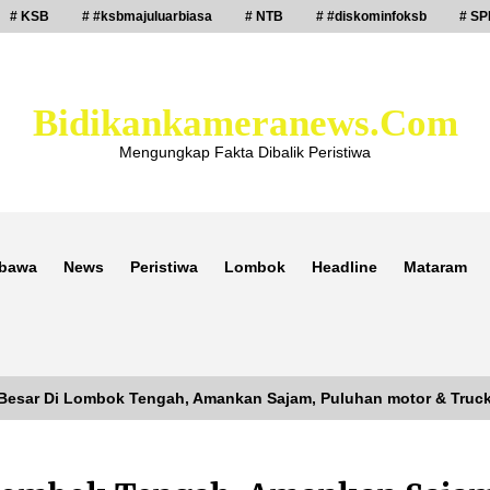
# KSB
# #ksbmajuluarbiasa
# NTB
# #diskominfoksb
# SP
Bidikankameranews.com
Mengungkap Fakta Dibalik Peristiwa
bawa
News
Peristiwa
Lombok
Headline
Mataram
a Besar Di Lombok Tengah, Amankan Sajam, Puluhan motor & Truck
Laporan Dugaan Pencabulan di Desa
Sepayung Kec. Plampang, Polres