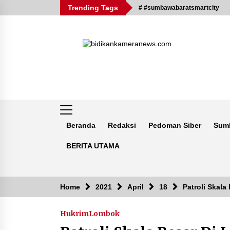
Skip
Trending Tags
# #sumbawabaratsmartcity
to
content
Beranda
Redaksi
Pedoman Siber
Sum
BERITA UTAMA
Breaking News
Home
2021
April
18
Patroli Skal
Hukrim
Lombok
Kejaksaan KSB Mulai Lidik Mafia
Tanah Desa Sekongkang Bawah