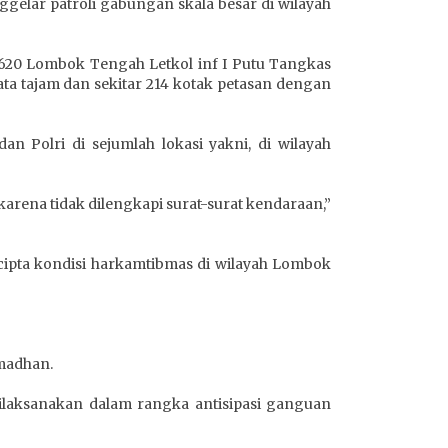
ggelar patroli gabungan skala besar di wilayah
620 Lombok Tengah Letkol inf I Putu Tangkas
ata tajam dan sekitar 214 kotak petasan dengan
n Polri di sejumlah lokasi yakni, di wilayah
arena tidak dilengkapi surat-surat kendaraan,”
cipta kondisi harkamtibmas di wilayah Lombok
madhan.
dilaksanakan dalam rangka antisipasi ganguan