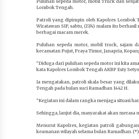
Puluhan sepeda motor, mobil Truck dan senjata
4 minggu ago
Lombok Tengah.
Patroli yang dipimpin oleh Kapolres Lombok
Wiratawan SIP, sabtu, (17/4) malam itu berhas
berbagai macam merek.
Puluhan sepeda motor, mobil truck, sajam da
kecamatan Pujut, Praya Timur, Janapria, Kopang
“Diduga dari puluhan sepeda motor ini kita am
kata Kapolres Lombok Tengah AKBP Esty Sety
Ia mengatakan, patroli skala besar yang dil
Tengah pada bulan suci Ramadhan 1442 H.
“Kegiatan ini dalam rangka menjaga situasi h
Sehingga, lanjut dia, masyarakat akan meras
Menurut Kapolres, kegiatan patroli gabungan
keamanan wilayah selama bulan Ramadhan. (*)