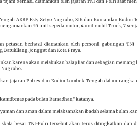
 tajam berhasil diamankan oleh jajaran TNI dan Polri saat men
 Tengah AKBP Esty Setyo Nugroho, SIK dan Komandan Kodim 1
il mengamankan 55 unit sepeda motor, 4 unit mobil Truck, 7 senj
n petasan berhasil diamankan oleh personil gabungan TNI da
, Batukliang, Jonggat dan Kota Praya.
ankan karena akan melakukan balap liar dan sebagian memang k
o Nugroho.
akukan jajaran Polres dan Kodim Lombok Tengah dalam rangka 
arkamtibmas pada bulan Ramadhan,” katanya.
a nyaman dan aman dalam melaksanakan ibadah selama bulan Ra
 skala besar TNI-Polri tersebut akan terus ditingkatkan dan 