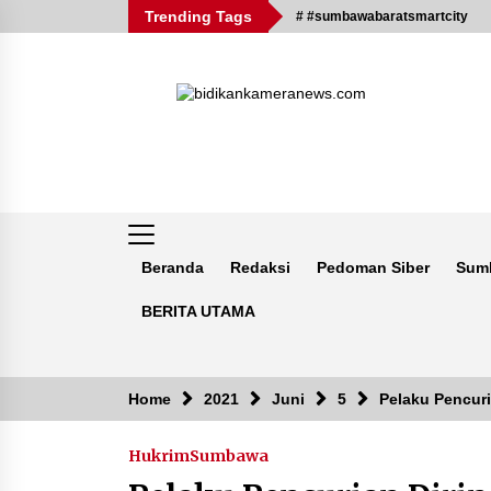
Skip
Trending Tags
# #sumbawabaratsmartcity
to
content
Beranda
Redaksi
Pedoman Siber
Sum
BERITA UTAMA
Breaking News
Home
2021
Juni
5
Pelaku Pencuri
Hukrim
Sumbawa
Kejaksaan KSB Mulai Lidik Mafia
Tanah Desa Sekongkang Bawah