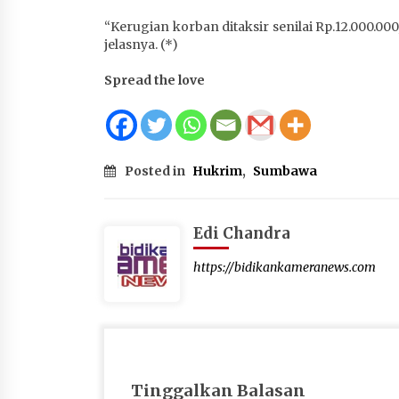
“Kerugian korban ditaksir senilai Rp.12.000.0
jelasnya. (*)
Spread the love
Posted in
Hukrim
,
Sumbawa
Edi Chandra
https://bidikankameranews.com
Tinggalkan Balasan