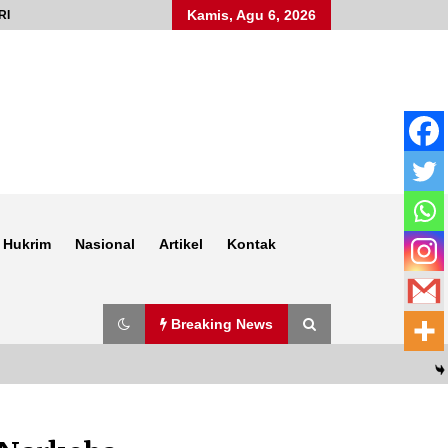
Kamis, Agu 6, 2026
RI
Hukrim
Nasional
Artikel
Kontak
Breaking News
Anggota Satlantas Polres Sumbawa,
Briptu Juanda, Edukasi Masyarakat