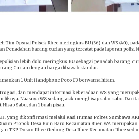
h Tim Opsnal Polsek Rhee meringkus BU (36) dan WS (40), pada
 Penadahan barang curian yang tercatat pada laporan polisi No
kepolisian lebih dulu meringkus BU sebagai penadah barang cu
Barang Curian dengan harga dibawah standar.
ngamankan 1 Unit Handphone Poco F3 berwarna hitam.
introgasi, dan mendapat informasi keberadaan WS yang merupa
liknya. Naasnya WS sedang asik menghisap sabu-sabu. Dari tan
t Hisap Sabu, dan 1 buah pisau.
MH. yang dikonfirmasi melalui Kasi Humas Polres Sumbawa 
Dusun Propok Desa Buin Baru Kecamatan Buer. WA merupakan 
, dengan TKP Dusun Rhee Gedong Desa Rhee Kecamatan Rhee se