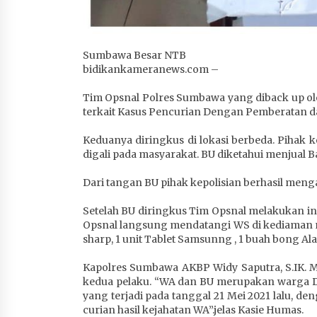
Sumbawa Besar NTB
bidikankameranews.com –
Tim Opsnal Polres Sumbawa yang diback up ole
terkait Kasus Pencurian Dengan Pemberatan dan
Keduanya diringkus di lokasi berbeda. Pihak 
digali pada masyarakat. BU diketahui menjual 
Dari tangan BU pihak kepolisian berhasil me
Setelah BU diringkus Tim Opsnal melakukan 
Opsnal langsung mendatangi WS di kediaman mi
sharp, 1 unit Tablet Samsunng , 1 buah bong Ala
Kapolres Sumbawa AKBP Widy Saputra, S.IK. 
kedua pelaku. “WA dan BU merupakan warga 
yang terjadi pada tanggal 21 Mei 2021 lalu
curian hasil kejahatan WA”.jelas Kasie Humas.