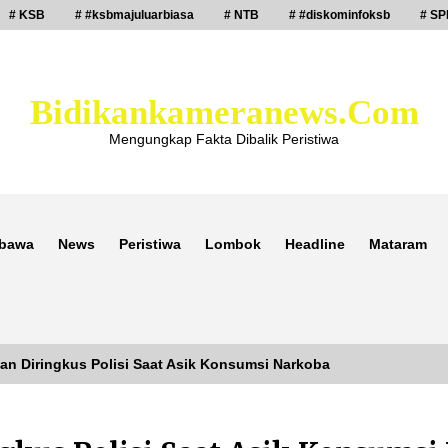
# KSB
# #ksbmajuluarbiasa
# NTB
# #diskominfoksb
# SP
Bidikankameranews.com
Mengungkap Fakta Dibalik Peristiwa
bawa
News
Peristiwa
Lombok
Headline
Mataram
an Diringkus Polisi Saat Asik Konsumsi Narkoba
Laporan Dugaan Pencabulan di Desa
Sepayung Kec. Plampang, Polres