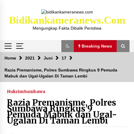
Skip
to
content
Bidikankameranews.com
Mengungkap Fakta Dibalik Peristiwa
Breaking News
Breaking News
Home
2021
Juni
17
Razia Premanisme, Polres Sumbawa Ringkus 9 Pemuda
Mabuk dan Ugal-Ugalan Di Taman Lembi
Kejaksaan KSB Mulai Lidik Mafia Tanah Desa
Sekongkang Bawah
2 tahun ago
Hukrim
Sumbawa
Razia Premanisme, Polres
Laporan Dugaan Pencabulan di Desa Sepayung
Sumbawa Ringkus 9
Kec. Plampang, Polres Sumbawa Pastikan
Pemuda Mabuk dan Ugal-
Proses Penyelidikan Berjalan Maksimal
Ugalan Di Taman Lembi
4 minggu ago
Anggota Satlantas Polres Sumbawa, Briptu