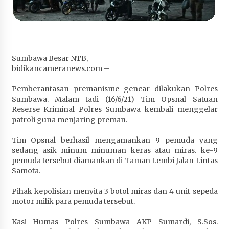
Penurunan Stunting di Sumbawa
4 minggu ago
Wabup Ansori Apresiasi Rekomendasi dan
Pandangan Fraksi – Fraksi DPRD Sumbawa
Sumbawa Besar NTB,
4 minggu ago
bidikancameranews.com –
Bupati Sumbawa Lepas 487 Atlet dari Berbagai
Pemberantasan premanisme gencar dilakukan Polres
Cabor yang Akan Berjuang pada PORPROV XII
Sumbawa. Malam tadi (16/6/21) Tim Opsnal Satuan
NTB 2026
Reserse Kriminal Polres Sumbawa kembali menggelar
1 bulan ago
patroli guna menjaring preman.
Tim Opsnal berhasil mengamankan 9 pemuda yang
BAZNAS Kabupaten Sumbawa Salurkan Bantuan
sedang asik minum minuman keras atau miras. ke-9
Program 100 Mustahik Per Desa di Desa Teluk
pemuda tersebut diamankan di Taman Lembi Jalan Lintas
Santong
Samota.
1 bulan ago
Pihak kepolisian menyita 3 botol miras dan 4 unit sepeda
Dosen UTS Siap Kembangkan Inovasi Lewat
motor milik para pemuda tersebut.
Pelatihan PDPP 2026 Bali
1 bulan ago
Kasi Humas Polres Sumbawa AKP Sumardi, S.Sos.