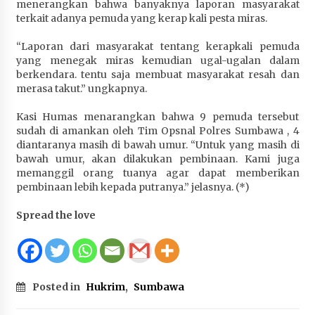
menerangkan bahwa banyaknya laporan masyarakat
Terapkan “Polantas Menyapa”, Satlantas Polres
terkait adanya pemuda yang kerap kali pesta miras.
Sumbawa Berupaya Wujudkan Pelayanan
Kepolisian yang Profesional
“Laporan dari masyarakat tentang kerapkali pemuda
1 bulan ago
yang menegak miras kemudian ugal-ugalan dalam
berkendara. tentu saja membuat masyarakat resah dan
Capaian Program Pemerintah Kabupaten
merasa takut.” ungkapnya.
Sumbawa Terus Dirasakan Masyarakat
Kasi Humas menarangkan bahwa 9 pemuda tersebut
1 bulan ago
sudah di amankan oleh Tim Opsnal Polres Sumbawa , 4
diantaranya masih di bawah umur. “Untuk yang masih di
bawah umur, akan dilakukan pembinaan. Kami juga
memanggil orang tuanya agar dapat memberikan
pembinaan lebih kepada putranya.” jelasnya. (*)
Spread the love
Posted in
Hukrim
,
Sumbawa