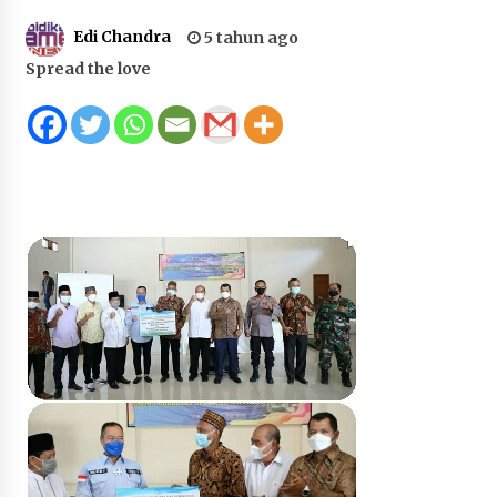
Juanda, Edukasi Masyarakat dalam Mengurus
Edi Chandra
5 tahun ago
Administrasi Kendaraan Berupa SIM
Spread the love
4 minggu ago
HUT ke-46 Dekranas di Makassar, di Hadapan
Ny. Selvi Gibran Ketua Dekranasda Sumbawa
Promosikan Tenun Kre Alang
4 minggu ago
Bupati H. Jarot : Demi Keberlanjutan Pelayanan,
Perumdam Batulanteh Akan Lakukan
Penyesuaian Tarif Air Minum
4 minggu ago
Prestasi Nasional, Polwan Polres Sumbawa
Bripda Vanesa Aprilia Renyaan, Sabet Juara II
Taekwondo Kapolri Cup ke-7
4 minggu ago
Sekretaris Bapperida, Dwi Rahayu, ST,. MM,.
Pimpin Rakor Aksi Konvergensi Percepatan