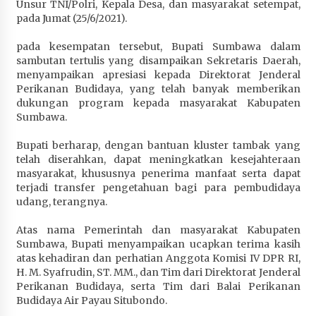
Unsur TNI/Polri, Kepala Desa, dan masyarakat setempat,
Terapkan “Polantas Menyapa”, Satlantas Polres
pada Jumat (25/6/2021).
Sumbawa Berupaya Wujudkan Pelayanan
Kepolisian yang Profesional
pada kesempatan tersebut, Bupati Sumbawa dalam
1 bulan ago
sambutan tertulis yang disampaikan Sekretaris Daerah,
menyampaikan apresiasi kepada Direktorat Jenderal
Capaian Program Pemerintah Kabupaten
Perikanan Budidaya, yang telah banyak memberikan
Sumbawa Terus Dirasakan Masyarakat
dukungan program kepada masyarakat Kabupaten
Sumbawa.
1 bulan ago
Bupati berharap, dengan bantuan kluster tambak yang
telah diserahkan, dapat meningkatkan kesejahteraan
masyarakat, khususnya penerima manfaat serta dapat
terjadi transfer pengetahuan bagi para pembudidaya
udang, terangnya.
Atas nama Pemerintah dan masyarakat Kabupaten
Sumbawa, Bupati menyampaikan ucapkan terima kasih
atas kehadiran dan perhatian Anggota Komisi IV DPR RI,
H. M. Syafrudin, ST. MM., dan Tim dari Direktorat Jenderal
Perikanan Budidaya, serta Tim dari Balai Perikanan
Budidaya Air Payau Situbondo.