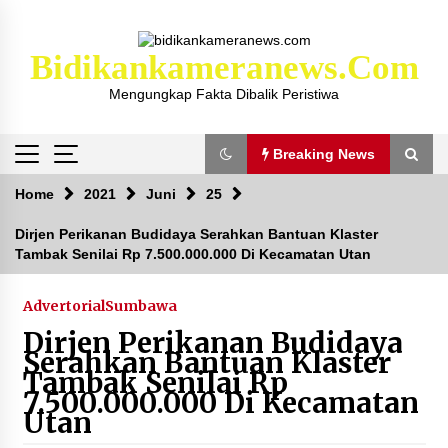
Skip
to
content
Bidikankameranews.com
Mengungkap Fakta Dibalik Peristiwa
Breaking News
Breaking News
Home
2021
Juni
25
Dirjen Perikanan Budidaya Serahkan Bantuan Klaster
Tambak Senilai Rp 7.500.000.000 Di Kecamatan Utan
Kejaksaan KSB Mulai Lidik Mafia Tanah Desa
Sekongkang Bawah
2 tahun ago
Advertorial
Sumbawa
Dirjen Perikanan Budidaya
Laporan Dugaan Pencabulan di Desa Sepayung
Serahkan Bantuan Klaster
Kec. Plampang, Polres Sumbawa Pastikan
Tambak Senilai Rp
Proses Penyelidikan Berjalan Maksimal
7.500.000.000 Di Kecamatan
4 minggu ago
Utan
Anggota Satlantas Polres Sumbawa, Briptu