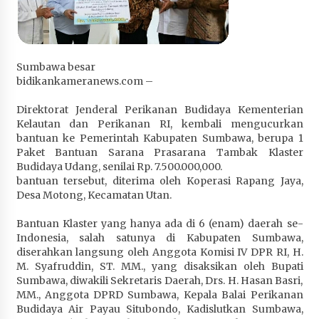
Penurunan Stunting di Sumbawa
4 minggu ago
Wabup Ansori Apresiasi Rekomendasi dan
Sumbawa besar
Pandangan Fraksi – Fraksi DPRD Sumbawa
bidikankameranews.com –
4 minggu ago
Direktorat Jenderal Perikanan Budidaya Kementerian
Bupati Sumbawa Lepas 487 Atlet dari Berbagai
Kelautan dan Perikanan RI, kembali mengucurkan
Cabor yang Akan Berjuang pada PORPROV XII
bantuan ke Pemerintah Kabupaten Sumbawa, berupa 1
NTB 2026
Paket Bantuan Sarana Prasarana Tambak Klaster
4 minggu ago
Budidaya Udang, senilai Rp. 7.500.000,000.
bantuan tersebut, diterima oleh Koperasi Rapang Jaya,
Desa Motong, Kecamatan Utan.
BAZNAS Kabupaten Sumbawa Salurkan Bantuan
Program 100 Mustahik Per Desa di Desa Teluk
Bantuan Klaster yang hanya ada di 6 (enam) daerah se-
Santong
Indonesia, salah satunya di Kabupaten Sumbawa,
4 minggu ago
diserahkan langsung oleh Anggota Komisi IV DPR RI, H.
M. Syafruddin, ST. MM., yang disaksikan oleh Bupati
Dosen UTS Siap Kembangkan Inovasi Lewat
Sumbawa, diwakili Sekretaris Daerah, Drs. H. Hasan Basri,
Pelatihan PDPP 2026 Bali
MM., Anggota DPRD Sumbawa, Kepala Balai Perikanan
4 minggu ago
Budidaya Air Payau Situbondo, Kadislutkan Sumbawa,