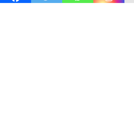
 Gibran
Kejaksaan KSB Mulai Lidik Mafia Tanah Desa 
ang