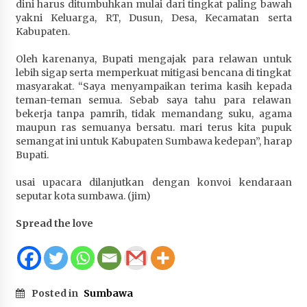
dini harus ditumbuhkan mulai dari tingkat paling bawah
Terapkan “Polantas Menyapa”, Satlantas Polres
yakni Keluarga, RT, Dusun, Desa, Kecamatan serta
Sumbawa Berupaya Wujudkan Pelayanan
Kabupaten.
Kepolisian yang Profesional
1 bulan ago
Oleh karenanya, Bupati mengajak para relawan untuk
lebih sigap serta memperkuat mitigasi bencana di tingkat
Capaian Program Pemerintah Kabupaten
masyarakat. “Saya menyampaikan terima kasih kepada
Sumbawa Terus Dirasakan Masyarakat
teman-teman semua. Sebab saya tahu para relawan
bekerja tanpa pamrih, tidak memandang suku, agama
1 bulan ago
maupun ras semuanya bersatu. mari terus kita pupuk
semangat ini untuk Kabupaten Sumbawa kedepan”, harap
Bupati.
usai upacara dilanjutkan dengan konvoi kendaraan
seputar kota sumbawa. (jim)
Spread the love
Posted in
Sumbawa