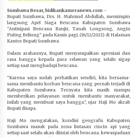
Penurunan Stunting di Sumbawa
Sumbawa Besar, bidikankameranews.com
–
1 bulan ago
Bupati Sumbawa, Drs. H. Mahmud Abdullah, memimpin
langsung Apel Siaga Bencana Kabupaten Sumbawa
Wabup Ansori Apresiasi Rekomendasi dan
“Antisipasi Bencana Banjir, Tanah Longsong, Angin
Pandangan Fraksi – Fraksi DPRD Sumbawa
Puting Beliung” pada Kamis pagi, (16/12/2021) di Halaman
1 bulan ago
Kantor Bupati Sumbawa.
Bupati Sumbawa Lepas 487 Atlet dari Berbagai
Dalam arahannya, Bupati menyampaikan apresiasi dan
Cabor yang Akan Berjuang pada PORPROV XII
rasa bangga kepada para relawan yang selalu sigap
NTB 2026
setiap saat menghadapi bencana.
1 bulan ago
“Karena saya sudah perhatikan sendiri, kita bersama-
sama membantu korban bencana yang pernah terjadi di
BAZNAS Kabupaten Sumbawa Salurkan Bantuan
Kabupaten Sumbawa. Ternyata kita masih mampu
Program 100 Mustahik Per Desa di Desa Teluk
memberikan pelayanan untuk membantu masyarakat,
Santong
inilah yang membuat saya bangga.”, ujar Haji Mo akrab
1 bulan ago
Bupati disapa.
Dosen UTS Siap Kembangkan Inovasi Lewat
Haji Mo mengatakan, kondisi geografis Kabupaten
Pelatihan PDPP 2026 Bali
Sumbawa masuk pada zona lintasan cincin api yang
1 bulan ago
setiap saat selalu akan diintai oleh bencana. kewaspadaan