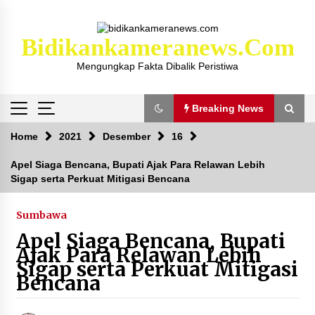
Skip
to
content
Bidikankameranews.com
Mengungkap Fakta Dibalik Peristiwa
Breaking News
Breaking News
Home
2021
Desember
16
Apel Siaga Bencana, Bupati Ajak Para Relawan Lebih
Sigap serta Perkuat Mitigasi Bencana
Kejaksaan KSB Mulai Lidik Mafia Tanah Desa
Sekongkang Bawah
2 tahun ago
Sumbawa
Apel Siaga Bencana, Bupati
Laporan Dugaan Pencabulan di Desa Sepayung
Ajak Para Relawan Lebih
Kec. Plampang, Polres Sumbawa Pastikan
Sigap serta Perkuat Mitigasi
Proses Penyelidikan Berjalan Maksimal
Bencana
4 minggu ago
Anggota Satlantas Polres Sumbawa, Briptu