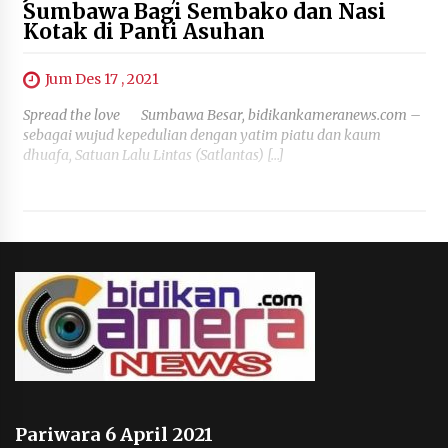
Sumbawa Bagi Sembako dan Nasi
Kotak di Panti Asuhan
Jum Des 17 , 2021
Spread the love Sumbawa Besar, bidikankameranews.com –
sebagai wujud kepedulian dengan yatim piatu dan kaum
dhuafa, Satuan Lalu Lintas (Satlantas) […]
Pariwara 6 April 2021