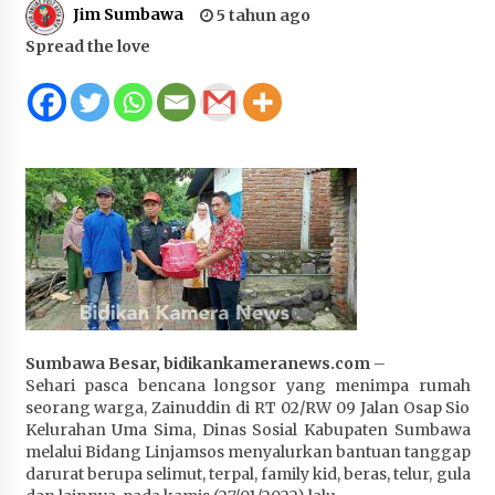
Jim Sumbawa
5 tahun ago
Juanda, Edukasi Masyarakat dalam Mengurus
Administrasi Kendaraan Berupa SIM
Spread the love
4 minggu ago
HUT ke-46 Dekranas di Makassar, di Hadapan
Ny. Selvi Gibran Ketua Dekranasda Sumbawa
Promosikan Tenun Kre Alang
4 minggu ago
Bupati H. Jarot : Demi Keberlanjutan Pelayanan,
Perumdam Batulanteh Akan Lakukan
Penyesuaian Tarif Air Minum
4 minggu ago
Prestasi Nasional, Polwan Polres Sumbawa
Sumbawa Besar, bidikankameranews.com
–
Bripda Vanesa Aprilia Renyaan, Sabet Juara II
Sehari pasca bencana longsor yang menimpa rumah
Taekwondo Kapolri Cup ke-7
seorang warga, Zainuddin di RT 02/RW 09 Jalan Osap Sio
4 minggu ago
Kelurahan Uma Sima, Dinas Sosial Kabupaten Sumbawa
melalui Bidang Linjamsos menyalurkan bantuan tanggap
Sekretaris Bapperida, Dwi Rahayu, ST,. MM,.
darurat berupa selimut, terpal, family kid, beras, telur, gula
Pimpin Rakor Aksi Konvergensi Percepatan