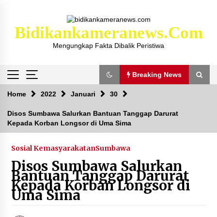
Skip
to
content
Bidikankameranews.com
Mengungkap Fakta Dibalik Peristiwa
Breaking News
Breaking News
Home
2022
Januari
30
Disos Sumbawa Salurkan Bantuan Tanggap Darurat
Kepada Korban Longsor di Uma Sima
Kejaksaan KSB Mulai Lidik Mafia Tanah Desa
Sekongkang Bawah
2 tahun ago
Sosial Kemasyarakatan
Sumbawa
Disos Sumbawa Salurkan
Laporan Dugaan Pencabulan di Desa Sepayung
Bantuan Tanggap Darurat
Kec. Plampang, Polres Sumbawa Pastikan
Kepada Korban Longsor di
Proses Penyelidikan Berjalan Maksimal
Uma Sima
4 minggu ago
Anggota Satlantas Polres Sumbawa, Briptu