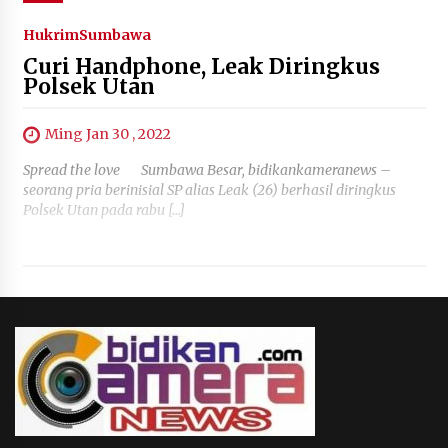
Hukrim
Sumbawa
Curi Handphone, Leak Diringkus
Polsek Utan
Ming Jan 30 , 2022
Spread the love Sumbawa Besar, bidikankameranews –
seorang pria berinisial SP alias Leak (26) berhasil diringkus
Polsek Utan pada rabu […]