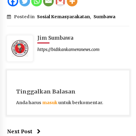
Terapkan “Polantas Menyapa”, Satlantas Polres
Sumbawa Berupaya Wujudkan Pelayanan
Posted in
Sosial Kemasyarakatan
,
Sumbawa
Kepolisian yang Profesional
4 minggu ago
Jim Sumbawa
Capaian Program Pemerintah Kabupaten
Sumbawa Terus Dirasakan Masyarakat
https://bidikankameranews.com
4 minggu ago
Tinggalkan Balasan
Anda harus
masuk
untuk berkomentar.
Next Post