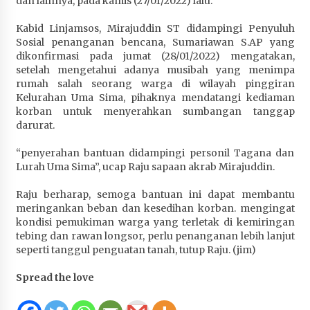
dan lainnya, pada kamis (27/01/2022) lalu.
Penurunan Stunting di Sumbawa
Kabid Linjamsos, Mirajuddin ST didampingi Penyuluh
4 minggu ago
Sosial penanganan bencana, Sumariawan S.AP yang
dikonfirmasi pada jumat (28/01/2022) mengatakan,
Wabup Ansori Apresiasi Rekomendasi dan
setelah mengetahui adanya musibah yang menimpa
Pandangan Fraksi – Fraksi DPRD Sumbawa
rumah salah seorang warga di wilayah pinggiran
4 minggu ago
Kelurahan Uma Sima, pihaknya mendatangi kediaman
korban untuk menyerahkan sumbangan tanggap
Bupati Sumbawa Lepas 487 Atlet dari Berbagai
darurat.
Cabor yang Akan Berjuang pada PORPROV XII
NTB 2026
“penyerahan bantuan didampingi personil Tagana dan
4 minggu ago
Lurah Uma Sima”, ucap Raju sapaan akrab Mirajuddin.
BAZNAS Kabupaten Sumbawa Salurkan Bantuan
Raju berharap, semoga bantuan ini dapat membantu
Program 100 Mustahik Per Desa di Desa Teluk
meringankan beban dan kesedihan korban. mengingat
Santong
kondisi pemukiman warga yang terletak di kemiringan
4 minggu ago
tebing dan rawan longsor, perlu penanganan lebih lanjut
seperti tanggul penguatan tanah, tutup Raju. (jim)
Dosen UTS Siap Kembangkan Inovasi Lewat
Spread the love
Pelatihan PDPP 2026 Bali
4 minggu ago