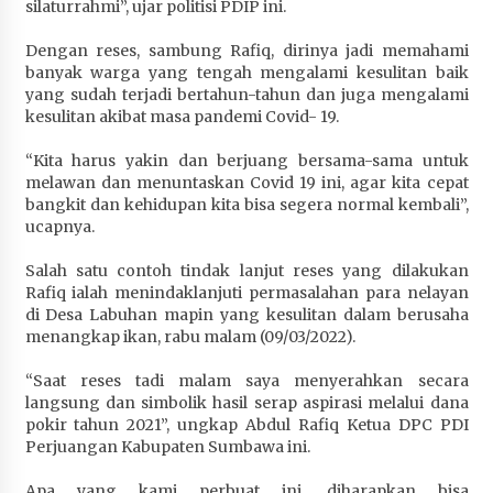
silaturrahmi”, ujar politisi PDIP ini.
Terapkan “Polantas Menyapa”, Satlantas Polres
Sumbawa Berupaya Wujudkan Pelayanan
Dengan reses, sambung Rafiq, dirinya jadi memahami
Kepolisian yang Profesional
banyak warga yang tengah mengalami kesulitan baik
1 bulan ago
yang sudah terjadi bertahun-tahun dan juga mengalami
kesulitan akibat masa pandemi Covid- 19.
Capaian Program Pemerintah Kabupaten
Sumbawa Terus Dirasakan Masyarakat
“Kita harus yakin dan berjuang bersama-sama untuk
melawan dan menuntaskan Covid 19 ini, agar kita cepat
1 bulan ago
bangkit dan kehidupan kita bisa segera normal kembali”,
ucapnya.
Salah satu contoh tindak lanjut reses yang dilakukan
Rafiq ialah menindaklanjuti permasalahan para nelayan
di Desa Labuhan mapin yang kesulitan dalam berusaha
menangkap ikan, rabu malam (09/03/2022).
“Saat reses tadi malam saya menyerahkan secara
langsung dan simbolik hasil serap aspirasi melalui dana
pokir tahun 2021”, ungkap Abdul Rafiq Ketua DPC PDI
Perjuangan Kabupaten Sumbawa ini.
Apa yang kami perbuat ini, diharapkan bisa