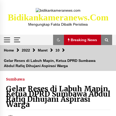
Skip
to
content
Bidikankameranews.com
Mengungkap Fakta Dibalik Peristiwa
Breaking News
Breaking News
Home
2022
Maret
10
Gelar Reses di Labuh Mapin, Ketua DPRD Sumbawa
Abdul Rafiq Dihujani Aspirasi Warga
Kejaksaan KSB Mulai Lidik Mafia Tanah Desa
Sekongkang Bawah
2 tahun ago
Sumbawa
Gelar Reses di Labuh Mapin,
Laporan Dugaan Pencabulan di Desa Sepayung
Ketua DPRD Sumbawa Abdul
Kec. Plampang, Polres Sumbawa Pastikan
Rafiq Dihujani Aspirasi
Proses Penyelidikan Berjalan Maksimal
Warga
4 minggu ago
Anggota Satlantas Polres Sumbawa, Briptu