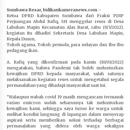
Penurunan Stunting di Sumbawa
Sumbawa Besar, bidikankameranews.com
–
1 bulan ago
Ketua DPRD kabupaten Sumbawa dari Fraksi PDIP
Perjuangan Abdul Rafiq, SH menggelar reses di Desa
Wabup Ansori Apresiasi Rekomendasi dan
Labuhan Mapin Kecamatan Alas Barat, rabu (9/3/2022).
Pandangan Fraksi – Fraksi DPRD Sumbawa
kegiatan itu dihadiri Sekretaris Desa Labuhan Mapin,
1 bulan ago
Kepala Dusun,
Tokoh agama, Tokoh pemuda, para nelayan dan Ibu-Ibu
Bupati Sumbawa Lepas 487 Atlet dari Berbagai
pedagang ikan.
Cabor yang Akan Berjuang pada PORPROV XII
NTB 2026
A. Rafiq yang dikonfirmasi pada kamis (10/03/2022)
1 bulan ago
mengatakan, bahwa Pandemi tak boleh melunturkan
kewajiban DPRD kepada masyarakat, salah satunya
melaksanakan kegiatan reses untuk mengetahui segala
BAZNAS Kabupaten Sumbawa Salurkan Bantuan
permasalahan yang dihadapi masyarakat saat ini.
Program 100 Mustahik Per Desa di Desa Teluk
Santong
“Walaupun wabah covid 19 masih mengancam termasuk
1 bulan ago
varian omicron sudah seharusnya tak melunturkan
kewajiban kami, sehingga saya turun ke warga untuk
Dosen UTS Siap Kembangkan Inovasi Lewat
melihat kondisi langsung di lapangan dalam menyerap
Pelatihan PDPP 2026 Bali
aspirasi serta memberikan solusi terhadap berbagai
1 bulan ago
permasalahan yang didera oleh warga sekaligus