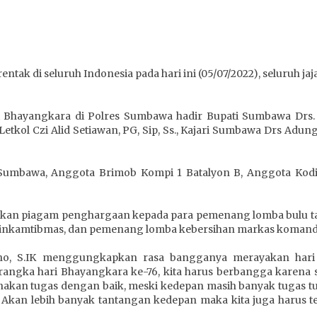
tak di seluruh Indonesia pada hari ini (05/07/2022), seluruh j
i Bhayangkara di Polres Sumbawa hadir Bupati Sumbawa Drs
kol Czi Alid Setiawan, PG, Sip, Ss., Kajari Sumbawa Drs Adu
es Sumbawa, Anggota Brimob Kompi 1 Batalyon B, Anggota Ko
hkan piagam penghargaan kepada para pemenang lomba bulu ta
binkamtibmas, dan pemenang lomba kebersihan markas komando
o, S.IK menggungkapkan rasa bangganya merayakan hari Bh
angka hari Bhayangkara ke-76, kita harus berbangga karena 
akan tugas dengan baik, meski kedepan masih banyak tugas tu
 Akan lebih banyak tantangan kedepan maka kita juga harus te