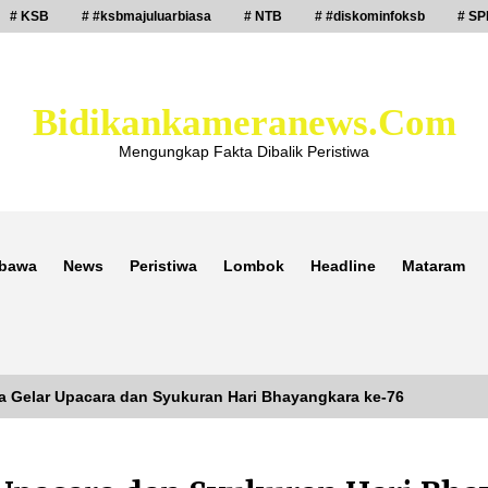
# KSB
# #ksbmajuluarbiasa
# NTB
# #diskominfoksb
# SP
Bidikankameranews.com
Mengungkap Fakta Dibalik Peristiwa
bawa
News
Peristiwa
Lombok
Headline
Mataram
 Gelar Upacara dan Syukuran Hari Bhayangkara ke-76
Laporan Dugaan Pencabulan di Desa
Sepayung Kec. Plampang, Polres