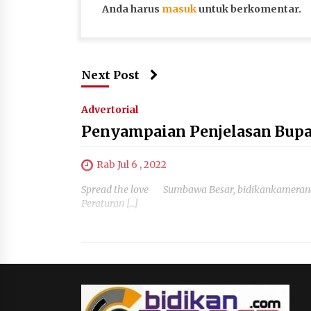
Anda harus
masuk
untuk berkomentar.
Next Post
Advertorial
Penyampaian Penjelasan Bup
Rab Jul 6 , 2022
Spread the love Sumbawa Besar, bidikankameran
Peraturan […]