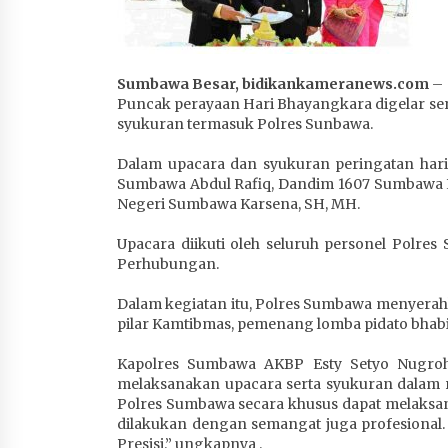
4 minggu ago
Sumbawa Besar, bidikankameranews.com
–
Puncak perayaan Hari Bhayangkara digelar seren
syukuran termasuk Polres Sunbawa.
Dalam upacara dan syukuran peringatan har
Sumbawa Abdul Rafiq, Dandim 1607 Sumbawa Let
Negeri Sumbawa Karsena, SH, MH.
Upacara diikuti oleh seluruh personel Polr
Perhubungan.
Dalam kegiatan itu, Polres Sumbawa menyera
pilar Kamtibmas, pemenang lomba pidato bha
Kapolres Sumbawa AKBP Esty Setyo Nugroh
melaksanakan upacara serta syukuran dalam r
Polres Sumbawa secara khusus dapat melaksan
dilakukan dengan semangat juga profesional.
Presisi.” ungkapnya .