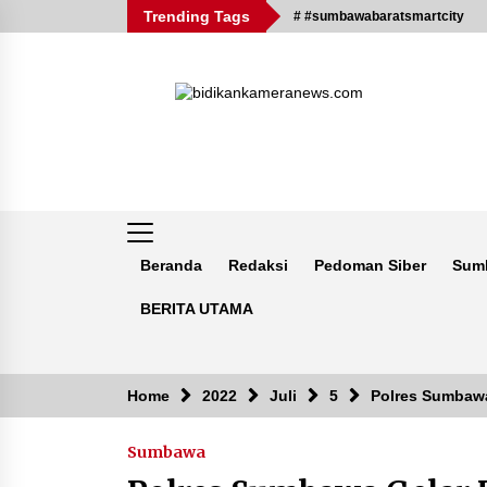
Skip
Trending Tags
# #sumbawabaratsmartcity
to
content
Beranda
Redaksi
Pedoman Siber
Sum
BERITA UTAMA
Breaking News
Home
2022
Juli
5
Polres Sumbawa
Sumbawa
Kejaksaan KSB Mulai Lidik Mafia
Tanah Desa Sekongkang Bawah