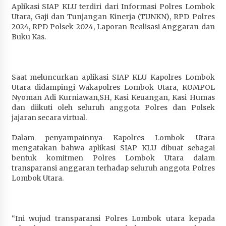
Aplikasi SIAP KLU terdiri dari Informasi Polres Lombok
Penurunan Stunting di Sumbawa
Utara, Gaji dan Tunjangan Kinerja (TUNKN), RPD Polres
4 minggu ago
2024, RPD Polsek 2024, Laporan Realisasi Anggaran dan
Buku Kas.
Wabup Ansori Apresiasi Rekomendasi dan
Pandangan Fraksi – Fraksi DPRD Sumbawa
4 minggu ago
Saat meluncurkan aplikasi SIAP KLU Kapolres Lombok
Bupati Sumbawa Lepas 487 Atlet dari Berbagai
Utara didampingi Wakapolres Lombok Utara, KOMPOL
Cabor yang Akan Berjuang pada PORPROV XII
Nyoman Adi Kurniawan,SH, Kasi Keuangan, Kasi Humas
NTB 2026
dan diikuti oleh seluruh anggota Polres dan Polsek
jajaran secara virtual.
1 bulan ago
Dalam penyampainnya Kapolres Lombok Utara
BAZNAS Kabupaten Sumbawa Salurkan Bantuan
mengatakan bahwa aplikasi SIAP KLU dibuat sebagai
Program 100 Mustahik Per Desa di Desa Teluk
bentuk komitmen Polres Lombok Utara dalam
Santong
transparansi anggaran terhadap seluruh anggota Polres
1 bulan ago
Lombok Utara.
Dosen UTS Siap Kembangkan Inovasi Lewat
Pelatihan PDPP 2026 Bali
1 bulan ago
“Ini wujud transparansi Polres Lombok utara kepada