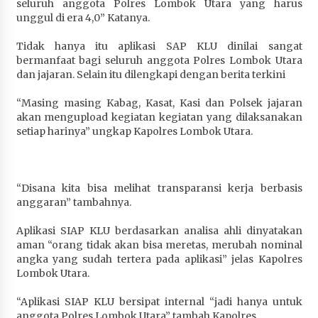
seluruh anggota Polres Lombok Utara yang harus
Terapkan “Polantas Menyapa”, Satlantas Polres
unggul di era 4,0” Katanya.
Sumbawa Berupaya Wujudkan Pelayanan
Kepolisian yang Profesional
Tidak hanya itu aplikasi SAP KLU dinilai sangat
1 bulan ago
bermanfaat bagi seluruh anggota Polres Lombok Utara
dan jajaran. Selain itu dilengkapi dengan berita terkini
Capaian Program Pemerintah Kabupaten
“Masing masing Kabag, Kasat, Kasi dan Polsek jajaran
Sumbawa Terus Dirasakan Masyarakat
akan mengupload kegiatan kegiatan yang dilaksanakan
1 bulan ago
setiap harinya” ungkap Kapolres Lombok Utara.
“Disana kita bisa melihat transparansi kerja berbasis
anggaran” tambahnya.
Aplikasi SIAP KLU berdasarkan analisa ahli dinyatakan
aman “orang tidak akan bisa meretas, merubah nominal
angka yang sudah tertera pada aplikasi” jelas Kapolres
Lombok Utara.
“Aplikasi SIAP KLU bersipat internal “jadi hanya untuk
anggota Polres Lombok Utara” tambah Kapolres.