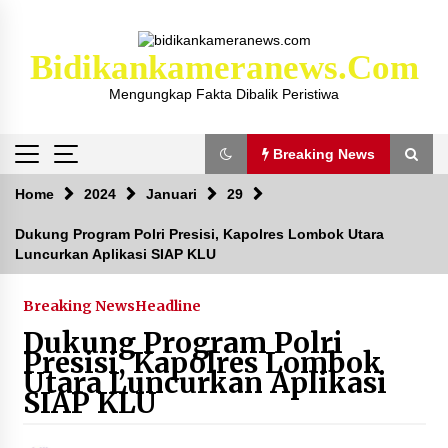
Skip
to
content
Bidikankameranews.com
Mengungkap Fakta Dibalik Peristiwa
Breaking News
Breaking News
Home
2024
Januari
29
Dukung Program Polri Presisi, Kapolres Lombok Utara
Luncurkan Aplikasi SIAP KLU
Kejaksaan KSB Mulai Lidik Mafia Tanah Desa
Sekongkang Bawah
2 tahun ago
Breaking News
Headline
Dukung Program Polri
Laporan Dugaan Pencabulan di Desa Sepayung
Presisi, Kapolres Lombok
Kec. Plampang, Polres Sumbawa Pastikan
Utara Luncurkan Aplikasi
Proses Penyelidikan Berjalan Maksimal
SIAP KLU
4 minggu ago
Anggota Satlantas Polres Sumbawa, Briptu