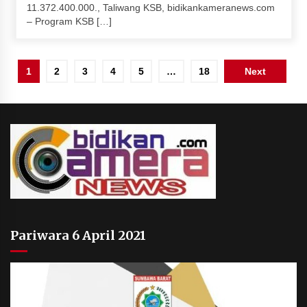
11.372.400.000., Taliwang KSB, bidikankameranews.com
– Program KSB […]
Paginasi
1
2
3
4
5
…
18
Next
pos
Pariwara 6 April 2021