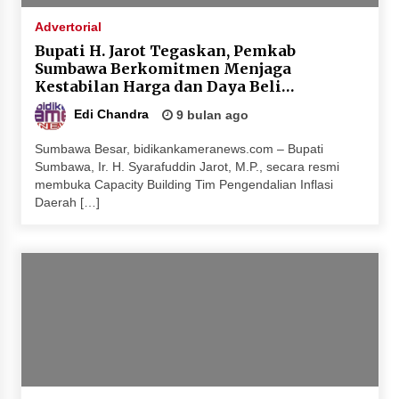
Penurunan Stunting di Sumbawa
Advertorial
4 minggu ago
Bupati H. Jarot Tegaskan, Pemkab
Sumbawa Berkomitmen Menjaga
Wabup Ansori Apresiasi Rekomendasi dan
Kestabilan Harga dan Daya Beli
Pandangan Fraksi – Fraksi DPRD Sumbawa
Masyarakat
4 minggu ago
Edi Chandra
9 bulan ago
Sumbawa Besar, bidikankameranews.com – Bupati
Bupati Sumbawa Lepas 487 Atlet dari Berbagai
Sumbawa, Ir. H. Syarafuddin Jarot, M.P., secara resmi
Cabor yang Akan Berjuang pada PORPROV XII
membuka Capacity Building Tim Pengendalian Inflasi
NTB 2026
Daerah […]
1 bulan ago
BAZNAS Kabupaten Sumbawa Salurkan Bantuan
Program 100 Mustahik Per Desa di Desa Teluk
Santong
1 bulan ago
Dosen UTS Siap Kembangkan Inovasi Lewat
Pelatihan PDPP 2026 Bali
1 bulan ago