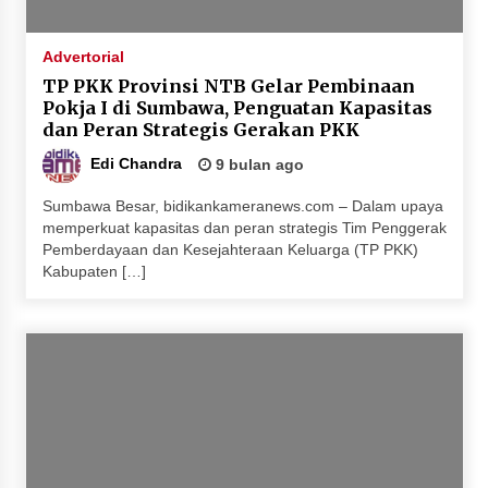
Juanda, Edukasi Masyarakat dalam Mengurus
Administrasi Kendaraan Berupa SIM
Advertorial
4 minggu ago
TP PKK Provinsi NTB Gelar Pembinaan
Pokja I di Sumbawa, Penguatan Kapasitas
HUT ke-46 Dekranas di Makassar, di Hadapan
dan Peran Strategis Gerakan PKK
Ny. Selvi Gibran Ketua Dekranasda Sumbawa
Promosikan Tenun Kre Alang
Edi Chandra
9 bulan ago
4 minggu ago
Sumbawa Besar, bidikankameranews.com – Dalam upaya
memperkuat kapasitas dan peran strategis Tim Penggerak
Bupati H. Jarot : Demi Keberlanjutan Pelayanan,
Pemberdayaan dan Kesejahteraan Keluarga (TP PKK)
Perumdam Batulanteh Akan Lakukan
Kabupaten […]
Penyesuaian Tarif Air Minum
4 minggu ago
Prestasi Nasional, Polwan Polres Sumbawa
Bripda Vanesa Aprilia Renyaan, Sabet Juara II
Taekwondo Kapolri Cup ke-7
4 minggu ago
Sekretaris Bapperida, Dwi Rahayu, ST,. MM,.
Pimpin Rakor Aksi Konvergensi Percepatan