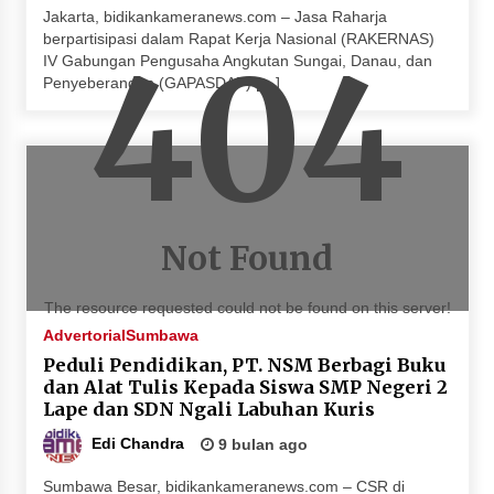
Jakarta, bidikankameranews.com – Jasa Raharja
berpartisipasi dalam Rapat Kerja Nasional (RAKERNAS)
404
IV Gabungan Pengusaha Angkutan Sungai, Danau, dan
Penyeberangan (GAPASDAP) […]
Not Found
The resource requested could not be found on this server!
Advertorial
Sumbawa
Peduli Pendidikan, PT. NSM Berbagi Buku
dan Alat Tulis Kepada Siswa SMP Negeri 2
Lape dan SDN Ngali Labuhan Kuris
Edi Chandra
9 bulan ago
Sumbawa Besar, bidikankameranews.com – CSR di