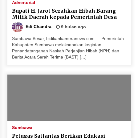
Advertorial
Terapkan “Polantas Menyapa”, Satlantas Polres
Bupati H. Jarot Serahkan Hibah Barang
Sumbawa Berupaya Wujudkan Pelayanan
Milik Daerah kepada Pemerintah Desa
Kepolisian yang Profesional
1 bulan ago
Edi Chandra
9 bulan ago
Capaian Program Pemerintah Kabupaten
Sumbawa Besar, bidikankameranews.com — Pemerintah
Sumbawa Terus Dirasakan Masyarakat
Kabupaten Sumbawa melaksanakan kegiatan
Penandatanganan Naskah Perjanjian Hibah (NPH) dan
1 bulan ago
Berita Acara Serah Terima (BAST) […]
Sumbawa
Petugas Satlantas Berikan Edukasi