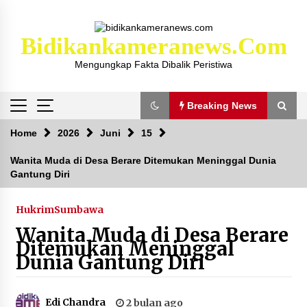
Skip
to
content
Bidikankameranews.com
Mengungkap Fakta Dibalik Peristiwa
Breaking News
Breaking News
Home
2026
Juni
15
Wanita Muda di Desa Berare Ditemukan Meninggal Dunia
Gantung Diri
Kejaksaan KSB Mulai Lidik Mafia Tanah Desa
Sekongkang Bawah
2 tahun ago
Hukrim
Sumbawa
Wanita Muda di Desa Berare
Laporan Dugaan Pencabulan di Desa Sepayung
Ditemukan Meninggal
Kec. Plampang, Polres Sumbawa Pastikan
Dunia Gantung Diri
Proses Penyelidikan Berjalan Maksimal
4 minggu ago
Edi Chandra
2 bulan ago
Anggota Satlantas Polres Sumbawa, Briptu