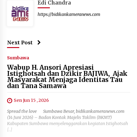
Edi Chandra
https://bidikankameranews.com
Next Post
Sumbawa
Wabup H. Ansori Apresiasi
Istighotsah dan Dzikir BAJIWA, Ajak
Masyarakat Menjaga Identitas Tau
dan Tana Samawa
Sen Jun 15 , 2026
Spread the love Sumbawa Besar, bidikankameranews.com
(14 Juni 2026) – Badan Kontak Majelis Taklim (BKMT)
Kabupaten Sumbawa menyelenggarakan kegiatan Istighotsah
[…]