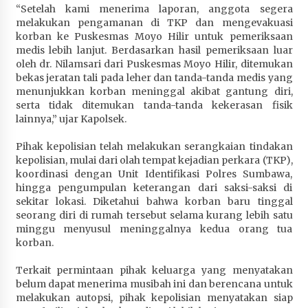
“Setelah kami menerima laporan, anggota segera
Terapkan “Polantas Menyapa”, Satlantas Polres
melakukan pengamanan di TKP dan mengevakuasi
Sumbawa Berupaya Wujudkan Pelayanan
korban ke Puskesmas Moyo Hilir untuk pemeriksaan
Kepolisian yang Profesional
medis lebih lanjut. Berdasarkan hasil pemeriksaan luar
1 bulan ago
oleh dr. Nilamsari dari Puskesmas Moyo Hilir, ditemukan
bekas jeratan tali pada leher dan tanda-tanda medis yang
Capaian Program Pemerintah Kabupaten
menunjukkan korban meninggal akibat gantung diri,
Sumbawa Terus Dirasakan Masyarakat
serta tidak ditemukan tanda-tanda kekerasan fisik
1 bulan ago
lainnya,” ujar Kapolsek.
Pihak kepolisian telah melakukan serangkaian tindakan
kepolisian, mulai dari olah tempat kejadian perkara (TKP),
koordinasi dengan Unit Identifikasi Polres Sumbawa,
hingga pengumpulan keterangan dari saksi-saksi di
sekitar lokasi. Diketahui bahwa korban baru tinggal
seorang diri di rumah tersebut selama kurang lebih satu
minggu menyusul meninggalnya kedua orang tua
korban.
Terkait permintaan pihak keluarga yang menyatakan
belum dapat menerima musibah ini dan berencana untuk
melakukan autopsi, pihak kepolisian menyatakan siap