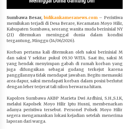
Penurunan Stunting di Sumbawa
1 bulan ago
Sumbawa Besar,
bidikankameranews.com
– Peristiwa
memilukan terjadi di Desa Berare, Kecamatan Moyo Hilir,
Wabup Ansori Apresiasi Rekomendasi dan
Kabupaten Sumbawa, seorang wanita muda berinisial NY
Pandangan Fraksi – Fraksi DPRD Sumbawa
(21) ditemukan meninggal dunia dalam kondisi
1 bulan ago
tergantung, Minggu (14/06/2026).
Bupati Sumbawa Lepas 487 Atlet dari Berbagai
Korban pertama kali ditemukan oleh saksi berinisial M
Cabor yang Akan Berjuang pada PORPROV XII
dan saksi Y sekitar pukul 09.30 WITA. Saat itu, saksi M
NTB 2026
yang hendak menyimpan gabah di rumah korban yang
1 bulan ago
juga difungsikan sebagai gudang terkejut karena
panggilannya tidak mendapat jawaban. Begitu memasuki
BAZNAS Kabupaten Sumbawa Salurkan Bantuan
area dapur, saksi mendapati korban dalam posisi berlutut
Program 100 Mustahik Per Desa di Desa Teluk
dengan leher terjerat tali nilon berwarna hitam.
Santong
1 bulan ago
Kapolres Sumbawa AKBP Marieta Dwi Ardhini, S.H.,S.I.K,
melalui Kapolsek Moyo Hilir Iptu Husni, membenarkan
Dosen UTS Siap Kembangkan Inovasi Lewat
adanya peristiwa tersebut. Personel Polsek Moyo Hilir
Pelatihan PDPP 2026 Bali
segera mengamankan lokasi kejadian setelah menerima
laporan dari warga.
1 bulan ago