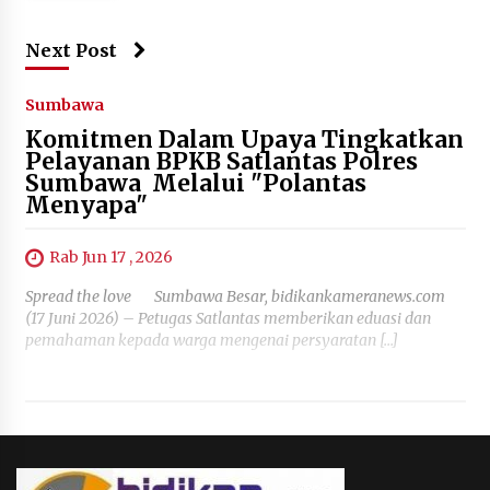
Next Post
Sumbawa
Komitmen Dalam Upaya Tingkatkan
Pelayanan BPKB Satlantas Polres
Sumbawa Melalui "Polantas
Menyapa"
Rab Jun 17 , 2026
Spread the love Sumbawa Besar, bidikankameranews.com
(17 Juni 2026) – Petugas Satlantas memberikan eduasi dan
pemahaman kepada warga mengenai persyaratan […]