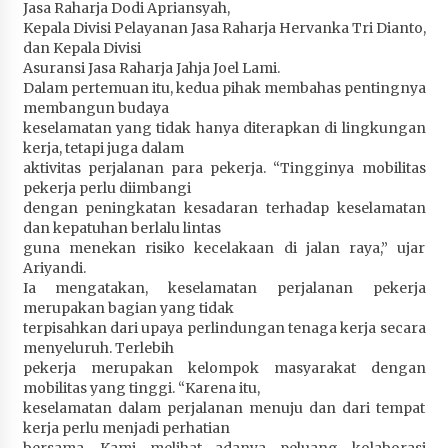
Jasa Raharja Dodi Apriansyah,
Terapkan “Polantas Menyapa”, Satlantas Polres
Kepala Divisi Pelayanan Jasa Raharja Hervanka Tri Dianto,
Sumbawa Berupaya Wujudkan Pelayanan
dan Kepala Divisi
Kepolisian yang Profesional
Asuransi Jasa Raharja Jahja Joel Lami.
1 bulan ago
Dalam pertemuan itu, kedua pihak membahas pentingnya
membangun budaya
Capaian Program Pemerintah Kabupaten
keselamatan yang tidak hanya diterapkan di lingkungan
Sumbawa Terus Dirasakan Masyarakat
kerja, tetapi juga dalam
aktivitas perjalanan para pekerja. “Tingginya mobilitas
1 bulan ago
pekerja perlu diimbangi
dengan peningkatan kesadaran terhadap keselamatan
dan kepatuhan berlalu lintas
guna menekan risiko kecelakaan di jalan raya,” ujar
Ariyandi.
Ia mengatakan, keselamatan perjalanan pekerja
merupakan bagian yang tidak
terpisahkan dari upaya perlindungan tenaga kerja secara
menyeluruh. Terlebih
pekerja merupakan kelompok masyarakat dengan
mobilitas yang tinggi. “Karena itu,
keselamatan dalam perjalanan menuju dan dari tempat
kerja perlu menjadi perhatian
bersama. Kami melihat adanya peluang kolaborasi