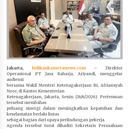
Penurunan Stunting di Sumbawa
4 minggu ago
Wabup Ansori Apresiasi Rekomendasi dan
Pandangan Fraksi – Fraksi DPRD Sumbawa
4 minggu ago
Bupati Sumbawa Lepas 487 Atlet dari Berbagai
Cabor yang Akan Berjuang pada PORPROV XII
NTB 2026
4 minggu ago
Jakarta,
bidikankameranews.com
–
Direktur
Operasional PT Jasa Raharja, Ariyandi, menggelar
BAZNAS Kabupaten Sumbawa Salurkan Bantuan
audiensi
Program 100 Mustahik Per Desa di Desa Teluk
bersama Wakil Menteri Ketenagakerjaan RI, Afriansyah
Santong
Noor, di Kantor Kementerian
Ketenagakerjaan, Jakarta, Senin (16/6/2026). Pertemuan
4 minggu ago
tersebut membahas
peluang sinergi dalam meningkatkan kepatuhan dan
Dosen UTS Siap Kembangkan Inovasi Lewat
keselamatan berlalu lintas
Pelatihan PDPP 2026 Bali
sebagai bagian dari upaya perlindungan pekerja.
4 minggu ago
Agenda tersebut turut dihadiri Sekretaris Perusahaan