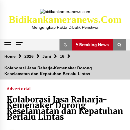
Skip
to
content
Bidikankameranews.com
Mengungkap Fakta Dibalik Peristiwa
Breaking News
Breaking News
Home
2026
Juni
16
Kolaborasi Jasa Raharja-Kemenaker Dorong
Keselamatan dan Kepatuhan Berlalu Lintas
Kejaksaan KSB Mulai Lidik Mafia Tanah Desa
Sekongkang Bawah
2 tahun ago
Advertorial
Kolaborasi Jasa Raharja-
Laporan Dugaan Pencabulan di Desa Sepayung
Kemenaker Dorong
Kec. Plampang, Polres Sumbawa Pastikan
Keselamatan dan Kepatuhan
Proses Penyelidikan Berjalan Maksimal
Berlalu Lintas
4 minggu ago
Anggota Satlantas Polres Sumbawa, Briptu