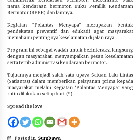
administrasi kendaraan bermotor, mekanisme balik
Terapkan “Polantas Menyapa”, Satlantas Polres
nama kendaraan bermotor, Buku Pemilik Kendaraan
Sumbawa Berupaya Wujudkan Pelayanan
Bermotor (BPKB) dan lainnya.
Kepolisian yang Profesional
Kegiatan “Polantas Menyapa” merupakan bentuk
4 minggu ago
pendekatan preventif dan edukatif agar masyarakat
memahami pentingnya keselamatan di jalan raya.
Capaian Program Pemerintah Kabupaten
Sumbawa Terus Dirasakan Masyarakat
Program ini sebagai wadah untuk berinteraksi langsung
4 minggu ago
dengan masyarakat, menyampaikan pesan keselamatan
serta tertib administrasi kendaraan bermotor.
Tujuannya menjadi salah satu upaya Satuan Lalu Lintas
(Satlantas) dalam memberikan pelayanan prima kepada
masyarakat melalui Kegiatan ‘Polantas Menyapa” yang
rutin dilakukan setiap hari. (*)
Spread the love
Posted in
Sumbawa