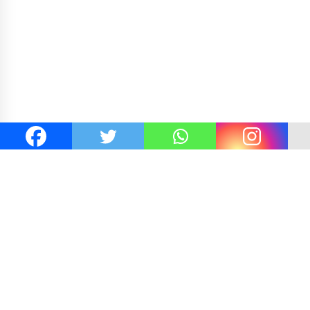
an Ny. Selvi Gibran
Kejaksaan KSB Mulai Lidik Mafia 
enun Kre Alang