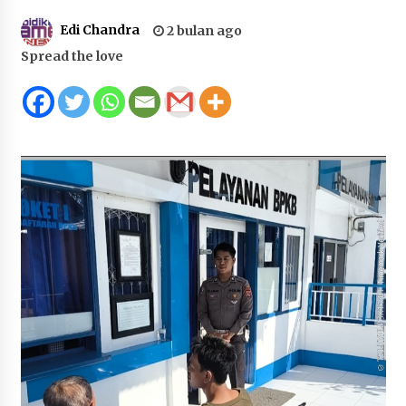
Juanda, Edukasi Masyarakat dalam Mengurus
Edi Chandra
2 bulan ago
Administrasi Kendaraan Berupa SIM
Spread the love
4 minggu ago
HUT ke-46 Dekranas di Makassar, di Hadapan
Ny. Selvi Gibran Ketua Dekranasda Sumbawa
Promosikan Tenun Kre Alang
4 minggu ago
Bupati H. Jarot : Demi Keberlanjutan Pelayanan,
Perumdam Batulanteh Akan Lakukan
Penyesuaian Tarif Air Minum
4 minggu ago
Prestasi Nasional, Polwan Polres Sumbawa
Bripda Vanesa Aprilia Renyaan, Sabet Juara II
Taekwondo Kapolri Cup ke-7
4 minggu ago
Sekretaris Bapperida, Dwi Rahayu, ST,. MM,.
Pimpin Rakor Aksi Konvergensi Percepatan