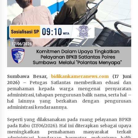
Penurunan Stunting di Sumbawa
4 minggu ago
Wabup Ansori Apresiasi Rekomendasi dan
Pandangan Fraksi – Fraksi DPRD Sumbawa
4 minggu ago
Bupati Sumbawa Lepas 487 Atlet dari Berbagai
Cabor yang Akan Berjuang pada PORPROV XII
NTB 2026
4 minggu ago
Sumbawa Besar,
bidikankameranews.com
(17 Juni
2026) –
Petugas Satlantas memberikan eduasi dan
BAZNAS Kabupaten Sumbawa Salurkan Bantuan
pemahaman kepada warga mengenai persyaratan
Program 100 Mustahik Per Desa di Desa Teluk
administrasi, tahapan pengurusan balik nama, serta hal –
Santong
hal lainnya yang berkaitan dengan pengurusan
4 minggu ago
administrasi kendaraannya.
Dosen UTS Siap Kembangkan Inovasi Lewat
Seperti yang dilaksanakan pada ruang pelayanan BPKB
Pelatihan PDPP 2026 Bali
pada Rabu (17/06/2026). Hal ini diterapkan sebagai upaya
4 minggu ago
meningkatkan pemahaman masyarakat terkait