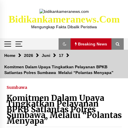
Skip
to
content
Bidikankameranews.com
Mengungkap Fakta Dibalik Peristiwa
Breaking News
Breaking News
Home
2026
Juni
17
Komitmen Dalam Upaya Tingkatkan Pelayanan BPKB
Satlantas Polres Sumbawa Melalui “Polantas Menyapa”
Kejaksaan KSB Mulai Lidik Mafia Tanah Desa
Sekongkang Bawah
2 tahun ago
Sumbawa
Komitmen Dalam Upaya
Laporan Dugaan Pencabulan di Desa Sepayung
Tingkatkan Pelayanan
Kec. Plampang, Polres Sumbawa Pastikan
BPKB Satlantas Polres
Proses Penyelidikan Berjalan Maksimal
Sumbawa Melalui “Polantas
4 minggu ago
Menyapa”
Anggota Satlantas Polres Sumbawa, Briptu