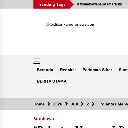
Skip
Trending Tags
# #sumbawabaratsmartcity
to
content
Beranda
Redaksi
Pedoman Siber
Sum
BERITA UTAMA
Breaking News
Home
2026
Juli
2
“Polantas Meny
Sumbawa
Kejaksaan KSB Mulai Lidik Mafia
Tanah Desa Sekongkang Bawah