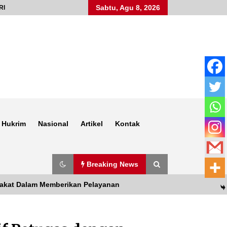
Sabtu, Agu 8, 2026
RI
Hukrim
Nasional
Artikel
Kontak
Breaking News
rakat Dalam Memberikan Pelayanan
Anggota Satlantas Polres Sumbawa,
Briptu Juanda, Edukasi Masyarakat