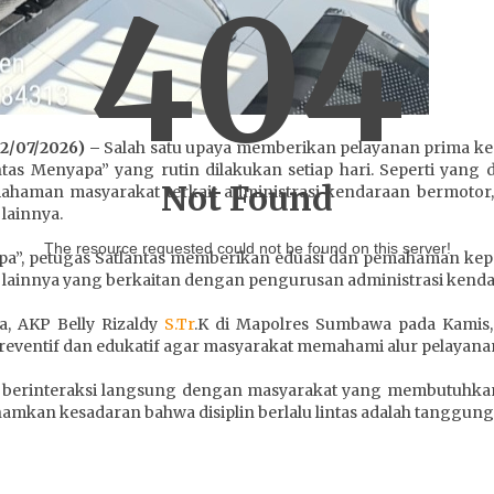
404
2/07/2026) –
Salah satu upaya memberikan pelayanan prima kepa
s Menyapa” yang rutin dilakukan setiap hari. Seperti yang 
Not Found
ahaman masyarakat terkait administrasi kendaraan bermotor
lainnya.
The resource requested could not be found on this server!
a”, petugas Satlantas memberikan eduasi dan pemahaman kepa
al lainnya yang berkaitan dengan pengurusan administrasi kend
a, AKP Belly Rizaldy
S.Tr
.K di Mapolres Sumbawa pada Kamis, 
eventif dan edukatif agar masyarakat memahami alur pelayana
k berinteraksi langsung dengan masyarakat yang membutuhkan
an kesadaran bahwa disiplin berlalu lintas adalah tanggung 