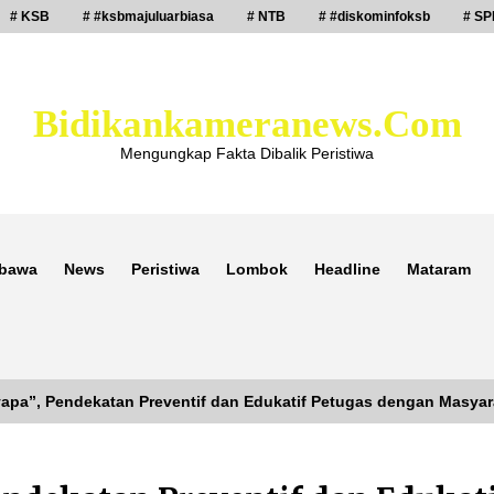
# KSB
# #ksbmajuluarbiasa
# NTB
# #diskominfoksb
# SP
Bidikankameranews.com
Mengungkap Fakta Dibalik Peristiwa
bawa
News
Peristiwa
Lombok
Headline
Mataram
apa”, Pendekatan Preventif dan Edukatif Petugas dengan Masya
Laporan Dugaan Pencabulan di Desa
Sepayung Kec. Plampang, Polres