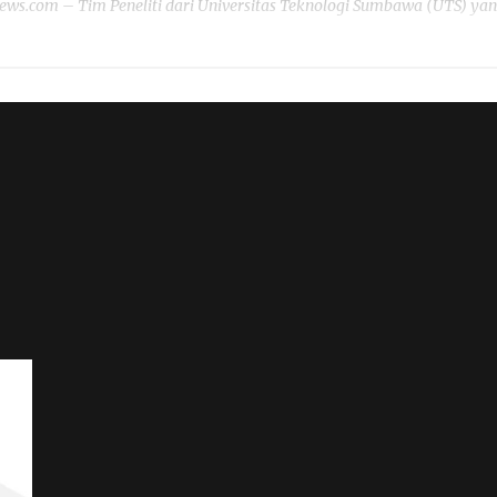
com – Tim Peneliti dari Universitas Teknologi Sumbawa (UTS) yang te