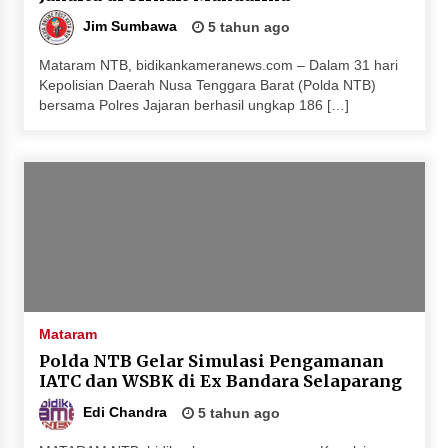
Terapkan “Polantas Menyapa”, Satlantas Polres
Jim Sumbawa
5 tahun ago
Sumbawa Berupaya Wujudkan Pelayanan
Kepolisian yang Profesional
Mataram NTB, bidikankameranews.com – Dalam 31 hari
4 minggu ago
Kepolisian Daerah Nusa Tenggara Barat (Polda NTB)
bersama Polres Jajaran berhasil ungkap 186 […]
Capaian Program Pemerintah Kabupaten
Sumbawa Terus Dirasakan Masyarakat
4 minggu ago
Mataram
Polda NTB Gelar Simulasi Pengamanan
IATC dan WSBK di Ex Bandara Selaparang
Edi Chandra
5 tahun ago