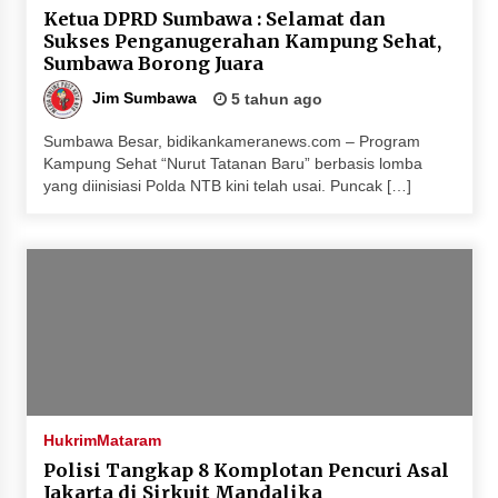
Ketua DPRD Sumbawa : Selamat dan
Penurunan Stunting di Sumbawa
Sukses Penganugerahan Kampung Sehat,
4 minggu ago
Sumbawa Borong Juara
Wabup Ansori Apresiasi Rekomendasi dan
Jim Sumbawa
5 tahun ago
Pandangan Fraksi – Fraksi DPRD Sumbawa
4 minggu ago
Sumbawa Besar, bidikankameranews.com – Program
Kampung Sehat “Nurut Tatanan Baru” berbasis lomba
yang diinisiasi Polda NTB kini telah usai. Puncak […]
Bupati Sumbawa Lepas 487 Atlet dari Berbagai
Cabor yang Akan Berjuang pada PORPROV XII
NTB 2026
4 minggu ago
BAZNAS Kabupaten Sumbawa Salurkan Bantuan
Program 100 Mustahik Per Desa di Desa Teluk
Santong
4 minggu ago
Dosen UTS Siap Kembangkan Inovasi Lewat
Hukrim
Mataram
Pelatihan PDPP 2026 Bali
Polisi Tangkap 8 Komplotan Pencuri Asal
4 minggu ago
Jakarta di Sirkuit Mandalika