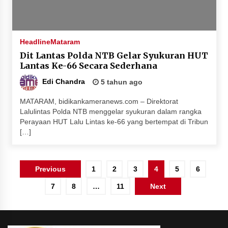
Headline
Mataram
Dit Lantas Polda NTB Gelar Syukuran HUT
Lantas Ke-66 Secara Sederhana
Edi Chandra
5 tahun ago
MATARAM, bidikankameranews.com – Direktorat
Lalulintas Polda NTB menggelar syukuran dalam rangka
Perayaan HUT Lalu Lintas ke-66 yang bertempat di Tribun
[…]
Paginasi
Previous
1
2
3
4
5
6
pos
7
8
…
11
Next