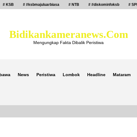
# KSB
# #ksbmajuluarbiasa
# NTB
# #diskominfoksb
# SP
Bidikankameranews.com
Mengungkap Fakta Dibalik Peristiwa
bawa
News
Peristiwa
Lombok
Headline
Mataram
Laporan Dugaan Pencabulan di Desa
Sepayung Kec. Plampang, Polres