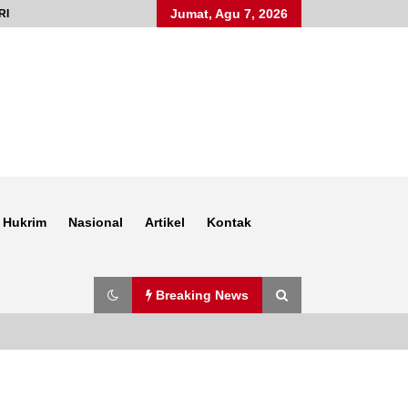
Jumat, Agu 7, 2026
RI
Hukrim
Nasional
Artikel
Kontak
Breaking News
Anggota Satlantas Polres Sumbawa,
Briptu Juanda, Edukasi Masyarakat