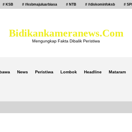
# KSB
# #ksbmajuluarbiasa
# NTB
# #diskominfoksb
# SP
Bidikankameranews.com
Mengungkap Fakta Dibalik Peristiwa
bawa
News
Peristiwa
Lombok
Headline
Mataram
Laporan Dugaan Pencabulan di Desa
Sepayung Kec. Plampang, Polres