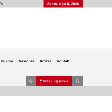
Sabtu, Agu 8, 2026
RI
Hukrim
Nasional
Artikel
Kontak
Breaking News
Anggota Satlantas Polres Sumbawa,
Briptu Juanda, Edukasi Masyarakat